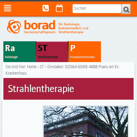
Ra
ST
P
Radiologie
Strahlentherapie
Privatsprechstunden
Sie sind hier:
Home
»
ST
»
Dinslaken: 02064 6099-4888 Praxis am Ev.
Krankenhaus
Strahlentherapie