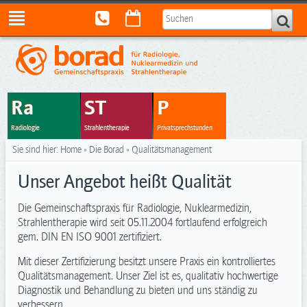
Ra
ST
P
Radiologie
Strahlentherapie
Privatsprechstunden
Sie sind hier:
Home
»
Die Borad
»
Qualitätsmanagement
Unser Angebot heißt Qualität
Die Gemeinschaftspraxis für Radiologie, Nuklearmedizin,
Strahlentherapie wird seit 05.11.2004 fortlaufend erfolgreich
gem. DIN EN ISO 9001 zertifiziert.
Mit dieser Zertifizierung besitzt unsere Praxis ein kontrolliertes
Qualitätsmanagement. Unser Ziel ist es, qualitativ hochwertige
Diagnostik und Behandlung zu bieten und uns ständig zu
verbessern.